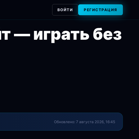
ВОЙТИ
РЕГИСТРАЦИЯ
т — играть без
Обновлено: 7 августа 2026, 16:45