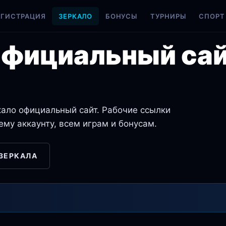
ЕГИСТРАЦИЯ
ЗЕРКАЛО
БОНУСЫ
ТУРНИРЫ
СПОРТ
официальный сай
кало официальный сайт. Рабочие ссылки
ему аккаунту, всем играм и бонусам.
 ЗЕРКАЛА