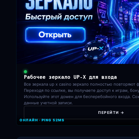
Рабочее зеркало UP-X для входа
Все зеркала up x casino зеркало полностью повторяют 
Переходя по ссылке, вы получаете доступ к играм, бон
Используйте этот домен для бесперебойного входа. Со
данные учетной записи.
ПЕРЕЙТИ →
ОНЛАЙН · PING 52MS