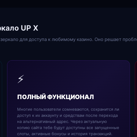
ркало UP X
 зеркало для доступа к любимому казино. Оно решает проб
⚡
ПОЛНЫЙ ФУНКЦИОНАЛ
Многие пользователи сомневаются, сохранится ли
доступ к их аккаунту и средствам после перехода
на альтернативный адрес. Через актуальную
копию сайта тебе будут доступны все запущенные
слоты, активные бонусы и история транзакций.