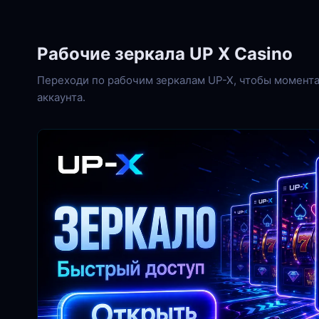
Рабочие зеркала UP X Casino
Переходи по рабочим зеркалам UP-X, чтобы момента
аккаунта.