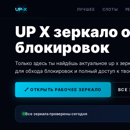
ЛУЧШЕЕ
СЛОТЫ
Р
Главная
›
Зеркало
UP X зеркало 
блокировок
Только здесь ты найдёшь актуальное up x зер
для обхода блокировок и полный доступ к тво
🔗 ОТКРЫТЬ РАБОЧЕЕ ЗЕРКАЛО
ВСЕ
Все зеркала проверены сегодня