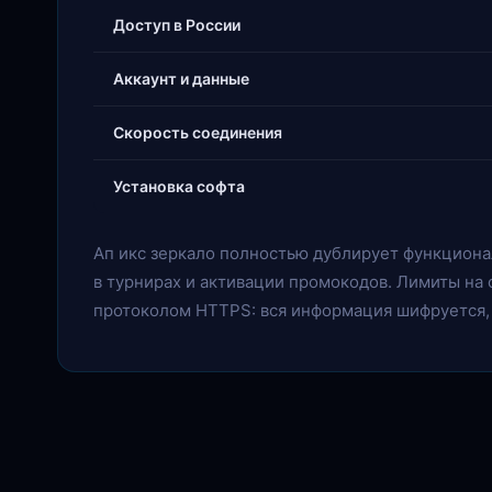
Доступ в России
Аккаунт и данные
Скорость соединения
Установка софта
Ап икс зеркало полностью дублирует функциона
в турнирах и активации промокодов. Лимиты на
протоколом HTTPS: вся информация шифруется, 