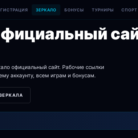
ЕГИСТРАЦИЯ
ЗЕРКАЛО
БОНУСЫ
ТУРНИРЫ
СПОРТ
официальный сай
кало официальный сайт. Рабочие ссылки
ему аккаунту, всем играм и бонусам.
 ЗЕРКАЛА