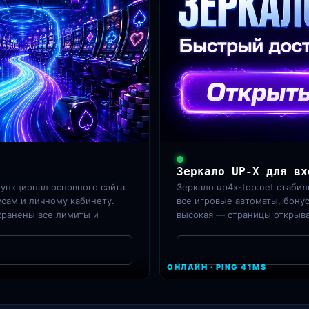
Зеркало UP-X для вх
функционал основного сайта.
Зеркало up4x-top.net стаби
усам и личному кабинету.
все игровые автоматы, бонус
хранены все лимиты и
высокая — страницы открыва
ОНЛАЙН · PING 41MS