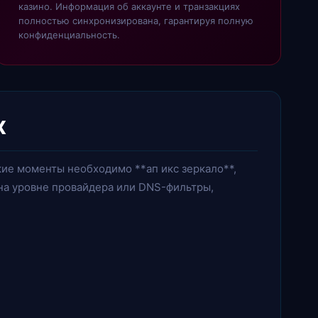
казино. Информация об аккаунте и транзакциях
полностью синхронизирована, гарантируя полную
конфиденциальность.
X
акие моменты необходимо **ап икс зеркало**,
 на уровне провайдера или DNS-фильтры,