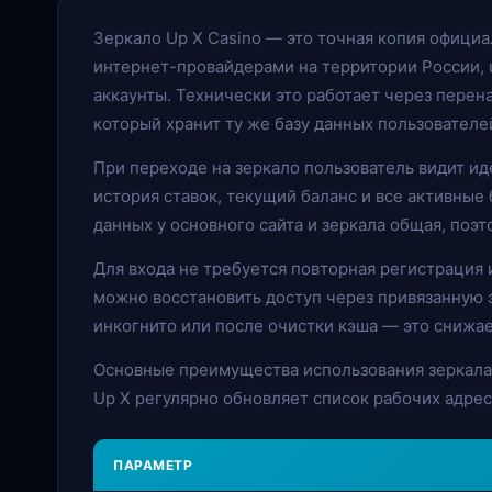
Зеркало Up X Casino — это точная копия офици
интернет-провайдерами на территории России, u
аккаунты. Технически это работает через перен
который хранит ту же базу данных пользователей
При переходе на зеркало пользователь видит ид
история ставок, текущий баланс и все активные
данных у основного сайта и зеркала общая, поэт
Для входа не требуется повторная регистрация и
можно восстановить доступ через привязанную 
инкогнито или после очистки кэша — это снижа
Основные преимущества использования зеркала
Up X регулярно обновляет список рабочих адрес
ПАРАМЕТР