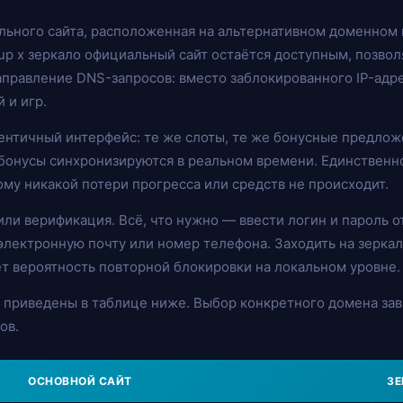
ального сайта, расположенная на альтернативном доменном 
p x зеркало официальный сайт остаётся доступным, позвол
аправление DNS-запросов: вместо заблокированного IP-адр
 и игр.
ентичный интерфейс: те же слоты, те же бонусные предлож
 бонусы синхронизируются в реальном времени. Единственно
ому никакой потери прогресса или средств не происходит.
ли верификация. Всё, что нужно — ввести логин и пароль о
электронную почту или номер телефона. Заходить на зерка
ет вероятность повторной блокировки на локальном уровне.
 приведены в таблице ниже. Выбор конкретного домена за
ов.
ОСНОВНОЙ САЙТ
ЗЕ