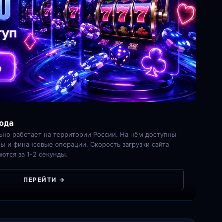
ода
льно работает на территории России. На нём доступны
ы и финансовые операции. Скорость загрузки сайта
ются за 1-2 секунды.
ПЕРЕЙТИ →