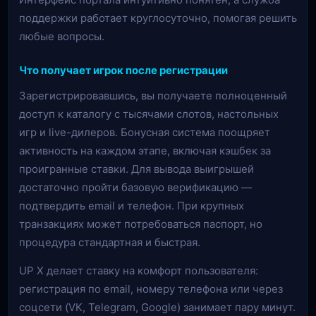
поддержки работает круглосуточно, помогая решить
любые вопросы.
Что получает игрок после регистрации
Зарегистрировавшись, вы получаете полноценный
доступ к каталогу с тысячами слотов, настольных
игр и live-дилеров. Бонусная система поощряет
активность на каждом этапе, включая кэшбек за
проигранные ставки. Для вывода выигрышей
достаточно пройти базовую верификацию —
подтвердить email и телефон. При крупных
транзакциях может потребоваться паспорт, но
процедура стандартная и быстрая.
UP X делает ставку на комфорт пользователя:
регистрация по email, номеру телефона или через
соцсети (VK, Telegram, Google) занимает пару минут.