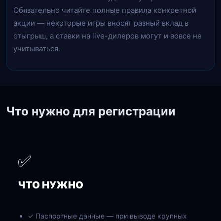
Обязательно читайте полные правила конкретной
акции — некоторые игры вносят разный вклад в
отыгрыш, а ставки на live-дилеров могут и вовсе не
учитываться.
Что нужно для регистрации
✅
ЧТО НУЖНО
✓ Паспортные данные — при выводе крупных