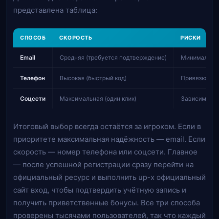
представлена таблица:
СПОСОБ
СКОРОСТЬ
РИСКИ
Email
Средняя (требуется подтверждение)
Минимальные
Телефон
Высокая (быстрый код)
Привязка к 
Соцсети
Максимальная (один клик)
Зависимость
Итоговый выбор всегда остаётся за игроком. Если в
приоритете максимальная надёжность — email. Если
скорость — номер телефона или соцсети. Главное
— после успешной регистрации сразу перейти на
официальный ресурс и выполнить up-x официальный
сайт вход, чтобы подтвердить учётную запись и
получить приветственные бонусы. Все три способа
проверены тысячами пользователей, так что каждый