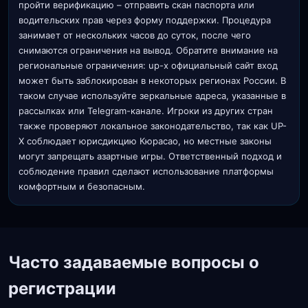
пройти верификацию – отправить скан паспорта или
водительских прав через форму поддержки. Процедура
занимает от нескольких часов до суток, после чего
снимаются ограничения на вывод. Обратите внимание на
региональные ограничения: up-x официальный сайт вход
может быть заблокирован в некоторых регионах России. В
таком случае используйте зеркальные адреса, указанные в
рассылках или Telegram-канале. Игроки из других стран
также проверяют локальное законодательство, так как UP-
X соблюдает юрисдикцию Кюрасао, но местные законы
могут запрещать азартные игры. Ответственный подход и
соблюдение правил сделают использование платформы
комфортным и безопасным.
Часто задаваемые вопросы о
регистрации