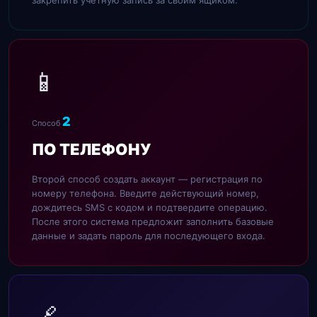
закрепить учётную запись за своим ящиком.
📱
2
Способ
ПО ТЕЛЕФОНУ
Второй способ создать аккаунт — регистрация по
номеру телефона. Введите действующий номер,
дождитесь SMS с кодом и подтвердите операцию.
После этого система предложит заполнить базовые
данные и задать пароль для последующего входа.