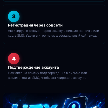
3
Регистрация через соцсети
Активируйте аккаунт через ссылку в письме на почте или
код в SMS. Удачи в игре на up x официальный сайт вход.
4
Подтверждение аккаунта
Нажмите на ссылку подтверждения в письме или
введите код из SMS, чтобы активировать аккаунт.