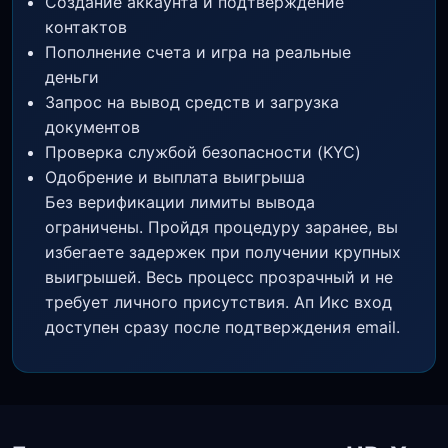
Создание аккаунта и подтверждение
контактов
Пополнение счета и игра на реальные
деньги
Запрос на вывод средств и загрузка
документов
Проверка службой безопасности (KYC)
Одобрение и выплата выигрыша
Без верификации лимиты вывода
ограничены. Пройдя процедуру заранее, вы
избегаете задержек при получении крупных
выигрышей. Весь процесс прозрачный и не
требует личного присутствия. Ап Икс вход
доступен сразу после подтверждения email.