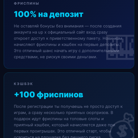
ФРИСПИНЫ
100% на депозит
Не оставляй бонусы без внимания — после создания
🎰
аккаунта на up x официальный сайт вход сразу
откроет доступ к приветственному пакету. Новичкам
начисляют фриспины и кэшбек на первые депозиты.
Это отличный шанс начать игру с дополнительными
средствами, не рискуя своими деньгами.
КЭШБЭК
+100 фриспинов
После регистрации ты получаешь не просто доступ к
💰
играм, а сразу несколько приятных сюрпризов. В
подарок идут фриспины на топовые слоты и
приятный кэшбек, который начисляется даже при
первых проигрышах. Это отличный старт, чтобы
освоиться на площадке без лишнего риска.